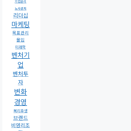
기업윤리
노사관계
리더십
마케팅
목표관리
몰입
미래학
벤처기
업
벤처투
자
변화
경영
복리후생
브랜드
비영리조