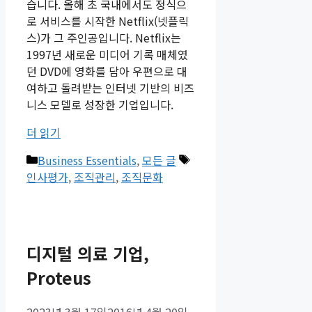
습니다. 올해 초 국내에서도 정식으
로 서비스를 시작한 Netflix(넷플릭
스)가 그 주인공입니다. Netflix는
1997년 새로운 미디어 기록 매체였
던 DVD에 영화를 담아 우편으로 대
여하고 돌려받는 인터넷 기반의 비즈
니스 모델로 성장한 기업입니다.
더 읽기
카
태
Business Essentials
,
모든 글
테
그
인사평가
,
조직관리
,
조직문화
고
리
디지털 의료 기업,
Proteus