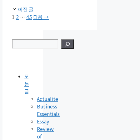
이전 글
페
페
페
1
2
…
45
다음
→
이
이
이
지
지
지
검색
모
든
글
Actualite
Business
Essentials
Essay
Review
of