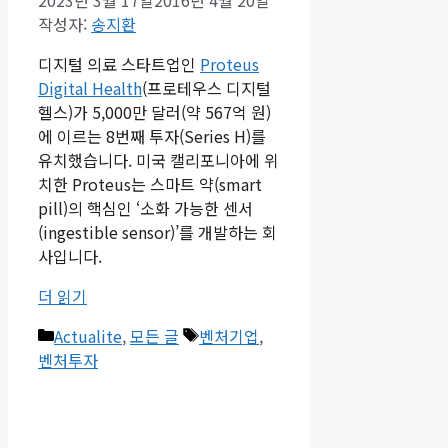
2023년 3월 17일
2016년 4월 20일
작성자:
송지환
디지털 의료 스타트업인
Proteus
Digital Health
(프로테우스 디지털
헬스)가 5,000만 달러(약 567억 원)
에 이르는 8번째 투자(Series H)를
유치했습니다. 미국 캘리포니아에 위
치한 Proteus는 스마트 약(smart
pill)의 핵심인 ‘소화 가능한 센서
(ingestible sensor)’를 개발하는 회
사입니다.
더 읽기
카
태
Actualite
,
모든 글
벤처기업
,
테
그
벤처투자
고
리