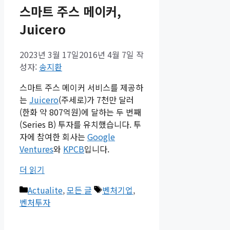
스마트 주스 메이커,
Juicero
2023년 3월 17일
2016년 4월 7일
작
성자:
송지환
스마트 주스 메이커 서비스를 제공하
는
Juicero
(주세로)가 7천만 달러
(한화 약 807억원)에 달하는 두 번째
(Series B) 투자를 유치했습니다. 투
자에 참여한 회사는
Google
Ventures
와
KPCB
입니다.
더 읽기
카
태
Actualite
,
모든 글
벤처기업
,
테
그
벤처투자
고
리