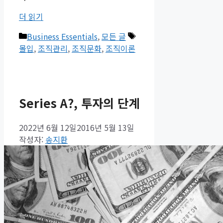
더 읽기
카
태
Business Essentials
,
모든 글
테
그
몰입
,
조직관리
,
조직문화
,
조직이론
고
리
Series A?, 투자의 단계
2022년 6월 12일
2016년 5월 13일
작성자:
송지환