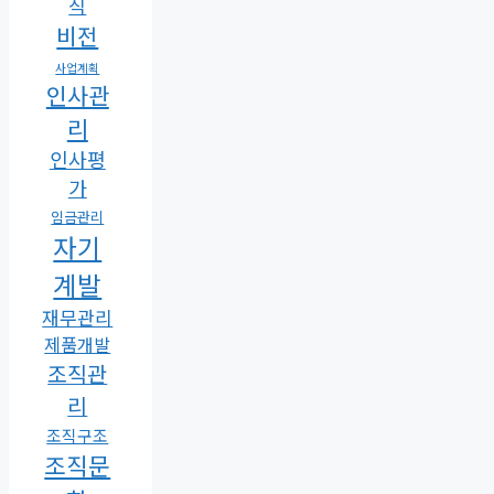
직
비전
사업계획
인사관
리
인사평
가
임금관리
자기
계발
재무관리
제품개발
조직관
리
조직구조
조직문